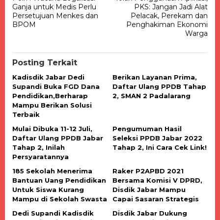
pos
Ganja untuk Medis Perlu
PKS: Jangan Jadi Alat
Persetujuan Menkes dan
Pelacak, Perekam dan
BPOM
Penghakiman Ekonomi
Warga
Posting Terkait
Kadisdik Jabar Dedi
Berikan Layanan Prima,
Supandi Buka FGD Dana
Daftar Ulang PPDB Tahap
Pendidikan,Berharap
2, SMAN 2 Padalarang
Mampu Berikan Solusi
Terbaik
Mulai Dibuka 11-12 Juli,
Pengumuman Hasil
Daftar Ulang PPDB Jabar
Seleksi PPDB Jabar 2022
Tahap 2, Inilah
Tahap 2, Ini Cara Cek Link!
Persyaratannya
185 Sekolah Menerima
Raker P2APBD 2021
Bantuan Uang Pendidikan
Bersama Komisi V DPRD,
Untuk Siswa Kurang
Disdik Jabar Mampu
Mampu di Sekolah Swasta
Capai Sasaran Strategis
Dedi Supandi Kadisdik
Disdik Jabar Dukung