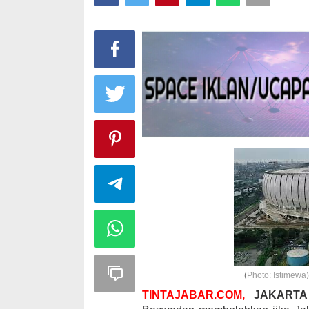
(
Photo: Istimewa)
TINTAJABAR.COM,
JAKARTA