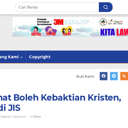
ang Kami
Copyright
Ikuti Kami
t Boleh Kebaktian Kristen,
i JIS
Seputar Nasional
,
-
1 Dilihat