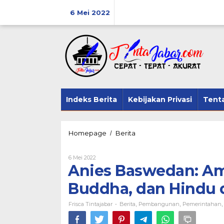
Lewati
ke
6 Mei 2022
konten
Indeks Berita
Kebijakan Privasi
Tent
Anies
Homepage
Berita
/
Baswedan:
Amat
Oleh
6 Mei 2022
Boleh
Frisca
Anies Baswedan: Ama
Kebaktian
Tintajabar
Kristen,
Buddha, dan Hindu d
Buddha,
dan
Frisca Tintajabar
Berita
Hindu
Pembangunan
Pemerintahan
-
,
,
di
JIS