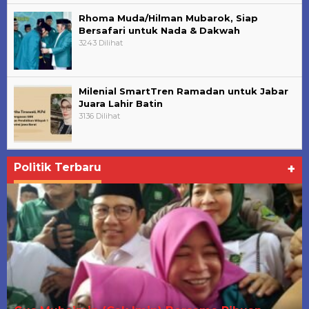
Rhoma Muda/Hilman Mubarok, Siap
Bersafari untuk Nada & Dakwah
3243 Dilihat
Milenial SmartTren Ramadan untuk Jabar
Juara Lahir Batin
3136 Dilihat
PRABOWO PRESIDENKU: Silaturahmi dan
Deklarasi Partai Gerindra Tunjuk Prabowo
Sub…
Di Berita, Organisasi, ORMAS, Politik, Polri, Seputar JABAR
|
16 Maret 2023
Politik Terbaru
+