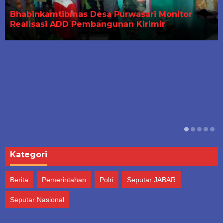
Bhabinkamtibmas Polsek Cihideung Imbau
Penjual Nasi yang Masih Buka di Siang Har…
Kategori
Berita
Pemerintahan
Polri
Seputar JABAR
Seputar Nasional