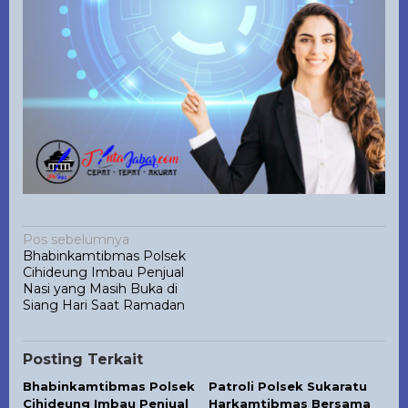
Navigasi
Pos sebelumnya
Bhabinkamtibmas Polsek
pos
Cihideung Imbau Penjual
Nasi yang Masih Buka di
Siang Hari Saat Ramadan
Posting Terkait
Bhabinkamtibmas Polsek
Patroli Polsek Sukaratu
Cihideung Imbau Penjual
Harkamtibmas Bersama