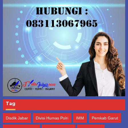
Tag
Disdik Jabar
Divisi Humas Polri
IMM
Pemkab Garut