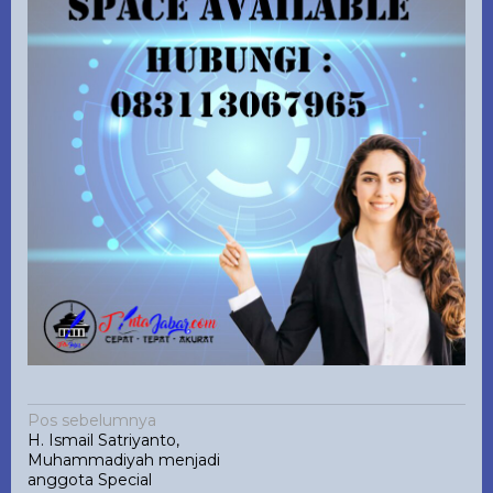
Navigasi
Pos sebelumnya
H. Ismail Satriyanto,
pos
Muhammadiyah menjadi
anggota Special