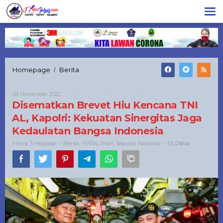
Lewati
ke
konten
Disematkan
Homepage
Berita
/
Brevet
Hiu
Oleh
28 November 2022
Kencana
Frisca
Disematkan Brevet Hiu Kencana TNI
TNI
Tintajabar
AL,
AL, Kapolri: Kekuatan Sinergitas Jaga
Kapolri:
Kedaulatan Bangsa Indonesia
Kekuatan
Sinergitas
Frisca Tintajabar
Berita
FPRN
Polri
Seputar Nasional
-
,
,
,
-
51 Dilihat
Jaga
Kedaulatan
Bangsa
Indonesia