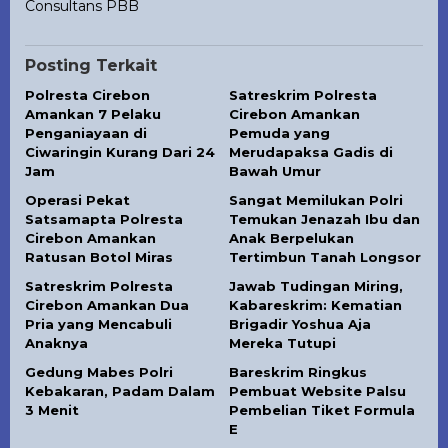
Consultans PBB
Posting Terkait
Polresta Cirebon
Satreskrim Polresta
Amankan 7 Pelaku
Cirebon Amankan
Penganiayaan di
Pemuda yang
Ciwaringin Kurang Dari 24
Merudapaksa Gadis di
Jam
Bawah Umur
Operasi Pekat
Sangat Memilukan Polri
Satsamapta Polresta
Temukan Jenazah Ibu dan
Cirebon Amankan
Anak Berpelukan
Ratusan Botol Miras
Tertimbun Tanah Longsor
Satreskrim Polresta
Jawab Tudingan Miring,
Cirebon Amankan Dua
Kabareskrim: Kematian
Pria yang Mencabuli
Brigadir Yoshua Aja
Anaknya
Mereka Tutupi
Gedung Mabes Polri
Bareskrim Ringkus
Kebakaran, Padam Dalam
Pembuat Website Palsu
3 Menit
Pembelian Tiket Formula
E