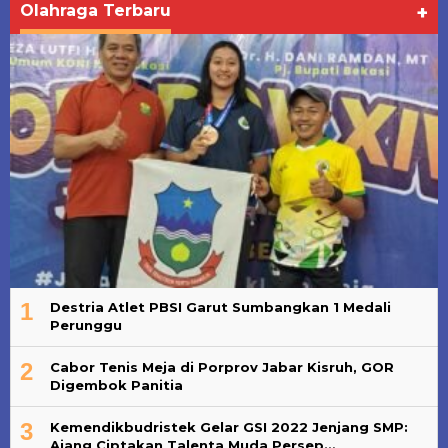
Olahraga Terbaru
+
1
Destria Atlet PBSI Garut Sumbangkan 1 Medali
Perunggu
2
Cabor Tenis Meja di Porprov Jabar Kisruh, GOR
Digembok Panitia
3
Kemendikbudristek Gelar GSI 2022 Jenjang SMP:
Ajang Ciptakan Talenta Muda Persep…