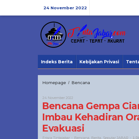
Lewati
ke
24 November 2022
konten
Indeks Berita
Kebijakan Privasi
Tent
Bencana
Homepage
Bencana
/
Gempa
Cianjur
Oleh
24 November 2022
Bukan
Frisca
Bencana Gempa Cia
Tontonan,
Tintajabar
BNPB
Imbau Kehadiran O
Imbau
Kehadiran
Evakuasi
Orang
Luar
Frisca Tintajabar
Bencana
Mengganggu
Berita
Seputar JABAR
-
,
,
-
1 Di