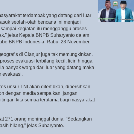
.
masyarakat terdampak yang datang dari luar
masuk seolah-olah bencana ini menjadi
an sampai kegiatan itu mengganggu proses
k,” jelas Kepala BNPB Suharyanto dalam
outube BNPB Indonesia, Rabu, 23 November.
eografis di Cianjur juga tak memungkinkan.
proses evakuasi terbilang kecil, licin hingga
bila banyak warga dari luar yang datang maka
m evakuasi.
es unsur TNI akan ditertibkan, dibersihkan.
on dengan media sampaikan, jangan
tingan kita semua terutama bagi masyarakat
apat 271 orang meninggal dunia. “Sedangkan
sih hilang,” jelas Suharyanto.