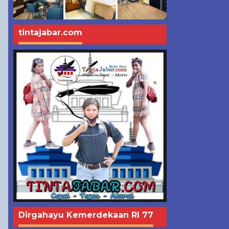
tintajabar.com
Dirgahayu Kemerdekaan RI 77