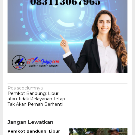
Navigasi
Pos sebelumnya
Pemkot Bandung: Libur
pos
atau Tidak Pelayanan Tetap
Tak Akan Pernah Berhenti
Jangan Lewatkan
Pemkot Bandung: Libur