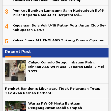
Kawinkan Dua Gelar Juara AFP Champ…
3
Pemkot Bagikan Langsung Uang Kadeudeuh Rp16
Miliar Kepada Para Atlet Berprestasi…
4
Kejuaraan Bola Voli U-18 Putra- Putri Antar Club Se-
Kabupaten Garut
5
Kakek Juara ALL ENGLAND Tukang Comro Cipanas
Recent Post
Cahyo Kumolo Setuju Imbauan Polri,
Izinkan ASN WFH Usai Lebaran Mulai 9 Mei
2022
Pemkot Bandung: Libur atau Tidak Pelayanan Tetap
Tak Akan Pernah Berhenti
Warga RW 05 Minta Bantuan
Pengangkutan Mobil Sampah