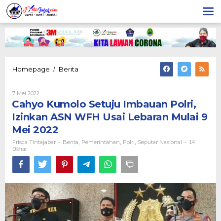
Lewati
ke
konten
Cahyo
Homepage
Berita
/
Kumolo
Setuju
Oleh
7 Mei 2022
Imbauan
Frisca
Cahyo Kumolo Setuju Imbauan Polri,
Polri,
Tintajabar
Izinkan
Izinkan ASN WFH Usai Lebaran Mulai 9
ASN
Mei 2022
WFH
Usai
Frisca Tintajabar
Berita
Pemerintahan
Polri
Seputar Nasional
-
,
,
,
-
14
Lebaran
Dilihat
Mulai
9
Mei
2022