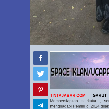
TINTAJABAR.COM,
GARUT
Mempersiapkan sturkutur , s
menghadapi Pemilu di 2024 dilaku