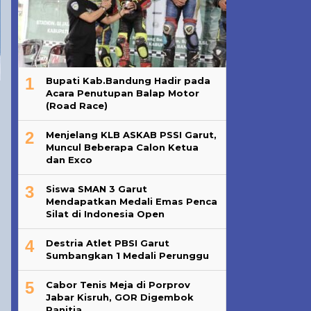
1
Bupati Kab.Bandung Hadir pada
Acara Penutupan Balap Motor
(Road Race)
2
Menjelang KLB ASKAB PSSI Garut,
Muncul Beberapa Calon Ketua
dan Exco
3
Siswa SMAN 3 Garut
Mendapatkan Medali Emas Penca
Silat di Indonesia Open
4
Destria Atlet PBSI Garut
Sumbangkan 1 Medali Perunggu
5
Cabor Tenis Meja di Porprov
Jabar Kisruh, GOR Digembok
Panitia