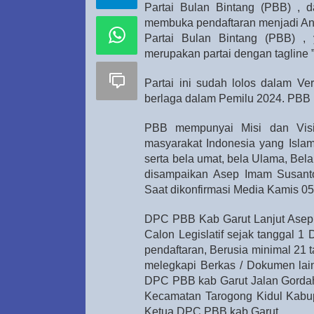
Partai Bulan Bintang (PBB) , 
membuka pendaftaran menjadi An
Partai Bulan Bintang (PBB) , 
merupakan partai dengan tagline ”
Partai ini sudah lolos dalam Ve
berlaga dalam Pemilu 2024. PBB 
PBB mempunyai Misi dan Visi 
masyarakat Indonesia yang Islam
serta bela umat, bela Ulama, Bel
disampaikan Asep Imam Susant
Saat dikonfirmasi Media Kamis 05
DPC PBB Kab Garut Lanjut Asep
Calon Legislatif sejak tanggal 1
pendaftaran, Berusia minimal 21 ta
melegkapi Berkas / Dokumen lain
DPC PBB kab Garut Jalan Gorda
Kecamatan Tarogong Kidul Kabup
Ketua DPC PBB kab Garut.