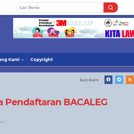
ang Kami
Copyright
Ikuti Kami
a Pendaftaran BACALEG
ihat