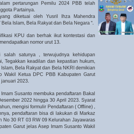
dalam pertarungan Pemilu 2024 PBB telah
ggota Partainya.
yang diketuai oleh Yusril Ihza Mahendra
 Bela Islam, Bela Rakyat dan Bela Negara “.
rifikasi KPU dan berhak ikut kontestasi dan
mendapatkan nomor urut 13.
salah satunya , terwujudnya kehidupan
i, Tegakkan keadilan dan kepastian hukum,
a Islam, Bela Rakyat dan Bela NKRI demikian
o Wakil Ketua DPC PBB Kabupaten Garut
 januari 2023.
 Imam Susanto membuka pendaftaran Bakal
 Desember 2022 hingga 30 April 2023. Syarat
hun, mengisi formulir Pendaftaran ( Offline) ,
nya, pendaftaran bisa di lakukan di Markaz
h No 30 RT 03 RW 09 Kelurahan Jayawaras
aten Garut jelas Asep Imam Susanto Wakil