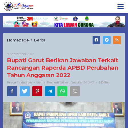
Lewati
ke
konten
Bupati
Homepage
Berita
/
Garut
Berikan
Oleh
9 September 2022
Jawaban
Frisca
Bupati Garut Berikan Jawaban Terkait
Terkait
Tintajabar
Rancangan
Rancangan Raperda APBD Perubahan
Raperda
Tahun Anggaran 2022
APBD
Perubahan
Frisca Tintajabar
Berita
Pemerintahan
Seputar JABAR
-
,
,
-
1 Dilihat
Tahun
Anggaran
2022