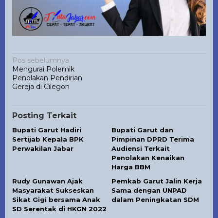
Navigasi
Pos sebelumnya
Mengurai Polemik
pos
Penolakan Pendirian
Gereja di Cilegon
Posting Terkait
Bupati Garut Hadiri
Bupati Garut dan
Sertijab Kepala BPK
Pimpinan DPRD Terima
Perwakilan Jabar
Audiensi Terkait
Penolakan Kenaikan
Harga BBM
Rudy Gunawan Ajak
Pemkab Garut Jalin Kerja
Masyarakat Sukseskan
Sama dengan UNPAD
Sikat Gigi bersama Anak
dalam Peningkatan SDM
SD Serentak di HKGN 2022