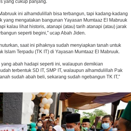
s yang cukup panjang.
bruuk ini alhamdulillah bisa terbangun, tapi kadang-kadang
nyak yang mengatakan bangunan Yayasan Mumtaaz El Mabruuk
i kalau lihat historis, atanapi (atau) tarih atanapi (atau) jarak
rbangun seperti begini,” ucap Abah Jiden.
uturkan, saat ini pihaknya sudah menyiapkan tanah untuk
Islam Terpadu (TK IT) di Yayasan Mumtaaz El Mabruuk.
sa yang abah hadapi seperti ini, walaupun demikian
 sudah terbentuk SD IT, SMP IT, walaupun alhamdulillah Pak
 tanah sudah abah beli, sekarang sudah ngebangun TK IT,”