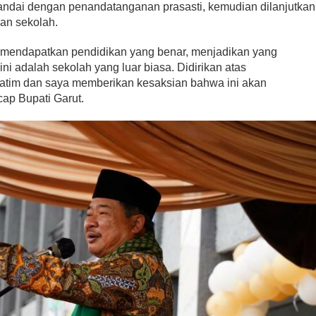
ndai dengan penandatanganan prasasti, kemudian dilanjutkan
an sekolah.
 mendapatkan pendidikan yang benar, menjadikan yang
ini adalah sekolah yang luar biasa. Didirikan atas
atim dan saya memberikan kesaksian bahwa ini akan
cap Bupati Garut.