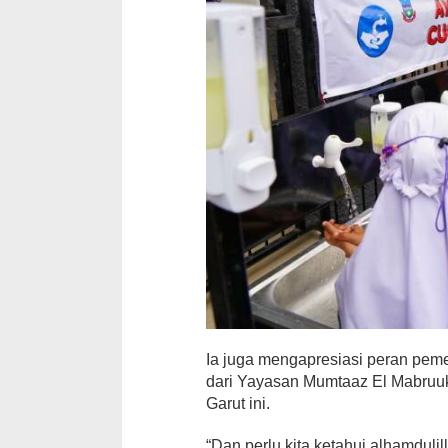
Ia juga mengapresiasi peran peme
dari Yayasan Mumtaaz El Mabruuk 
Garut ini.
“Dan perlu kita ketahui alhamduli