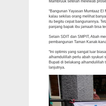
Mambruuk setelah melewati prose
“Bangunan Yayasan Mumtaaz El Ma
kalau sekilas orang melihat ba
itu begitu cepat bangunannya. Tetap
panjang bapak ibu jamaah bisa te
Selain SDIT dan SMPIT, Abah men
pembangunan Taman Kanak-kanak 
“Ini optimis yang sangat luar bia
alhamdulillah perlu abah syukuri
Bupati di belakang alhamdulillah
lanjutnya.