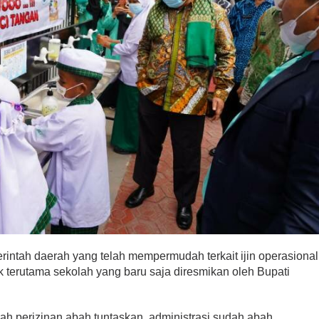
rintah daerah yang telah mempermudah terkait ijin operasional
terutama sekolah yang baru saja diresmikan oleh Bupati
llah perizinan abah tuntaskan, administrasi sudah abah