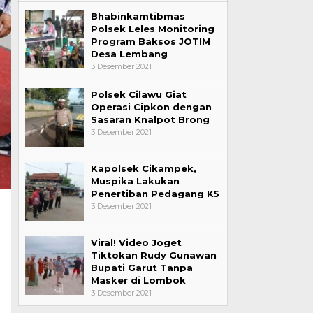
Bhabinkamtibmas
Polsek Leles Monitoring
Program Baksos JOTIM
Desa Lembang
3 Desember 2021
Polsek Cilawu Giat
Operasi Cipkon dengan
Sasaran Knalpot Brong
3 Desember 2021
Kapolsek Cikampek,
Muspika Lakukan
Penertiban Pedagang K5
3 Desember 2021
Viral! Video Joget
Tiktokan Rudy Gunawan
Bupati Garut Tanpa
Masker di Lombok
3 Desember 2021