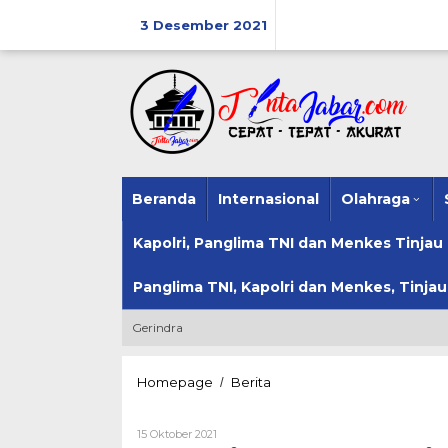
Lewati
ke
3 Desember 2021
konten
Beranda
Internasional
Olahraga
Kapolri, Panglima TNI dan Menkes Tinja
Panglima TNI, Kapolri dan Menkes, Tinja
Gerindra
Bupati
Homepage
Berita
/
Garut
Resmikan
Oleh
15 Oktober 2021
Unit
Wak